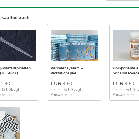
 kauften auch
g-Pasteurpipetten
Periodensystem –
Komponente 4 
 (10 Stück)
Wortsuchspiel
Schaum Reage
1,40
EUR 4,80
EUR 4,80
20 % USt
zzgl.
inkl. 20 % USt
zzgl.
inkl. 20 % USt
z
ndkosten
Versandkosten
Versandkosten