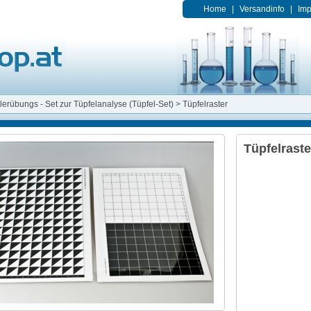
Home
|
Versandinfo
|
Im
erübungs - Set zur Tüpfelanalyse (Tüpfel-Set)
>
Tüpfelraster
Tüpfelraste