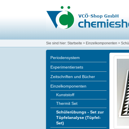
Sie sind hier:
Startseite
>
Einzelkomponenten
>
Schül
Periodensystem
Experimentiersets
Zeitschriften und Bücher
Einzelkomponenten
Kunststoff
Thermit Set
Schülerübungs - Set zur
Tüpfelanalyse (Tüpfel-
Set)