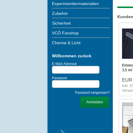
Experimentiermaterialien
Zubehör
Kunden
Sicherheit
VCÖ Fanshop
Chemie & Licht
Willkommen zurück
E-Mail-Adresse
Einwe
3,5 ml
Passwort
EUR 
inkl. 
Versa
Passwort vergessen?