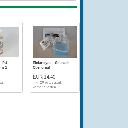
- PU-
Elektrolyse – Set nach
nz 1
Obendrauf
EUR 14,40
zgl.
inkl. 20 % USt
zzgl.
Versandkosten