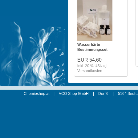
Wasserhärte –
Bestimmungsset
EUR 54,60
inkl. 20 % USt
zzgl.
Versandkosten
Chemieshop.at
|
VCÖ-Shop GmbH
|
Dorf 6
|
5164 Seeha
xt:Commerce 4.2.00