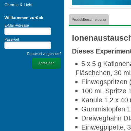
Chemie & Licht
Willkommen zurück
Produktbeschreibung
E-Mail-Adresse
Ionenaustausch
Passwort
Dieses Experimenti
Passwort vergessen?
5 x 5 g Kationen
Fläschchen, 30 m
Einwegspritzen 
100 mL Spritze 1
Kanüle 1,2 x 40
Gummistopfen 1,
Dreiweghahn D
Einwegpipette, 3 