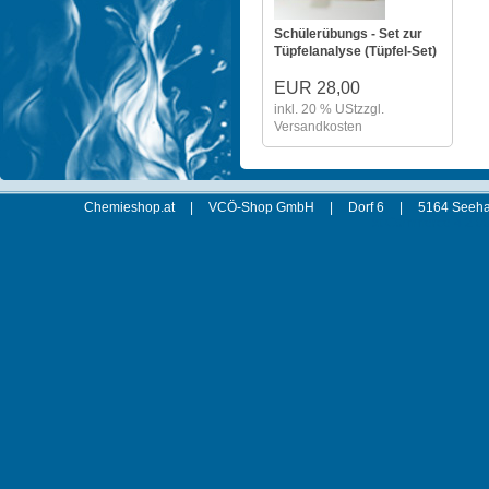
Schülerübungs - Set zur
Tüpfelanalyse (Tüpfel-Set)
EUR 28,00
inkl. 20 % USt
zzgl.
Versandkosten
Chemieshop.at
|
VCÖ-Shop GmbH
|
Dorf 6
|
5164 Seeha
xt:Commerce 4.2.00