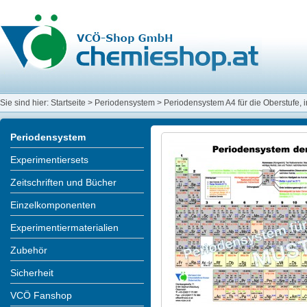
Sie sind hier:
Startseite
>
Periodensystem
>
Periodensystem A4 für die Oberstufe, i
Periodensystem
Experimentiersets
Zeitschriften und Bücher
Einzelkomponenten
Experimentiermaterialien
Zubehör
Sicherheit
VCÖ Fanshop