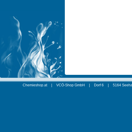
Chemieshop.at
|
VCÖ-Shop GmbH
|
Dorf 6
|
5164 Seeha
xt:Commerce 4.2.00