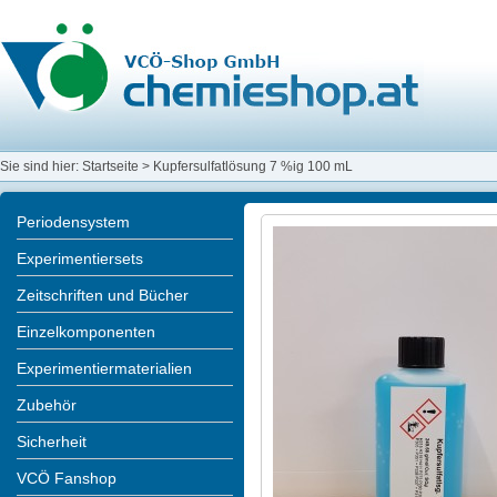
Sie sind hier:
Startseite
>
Kupfersulfatlösung 7 %ig 100 mL
Periodensystem
Experimentiersets
Zeitschriften und Bücher
Einzelkomponenten
Experimentiermaterialien
Zubehör
Sicherheit
VCÖ Fanshop