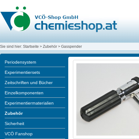
Sie sind hier:
Startseite
>
Zubehör
>
Gasspender
Periodensystem
Experimentiersets
Zeitschriften und Bücher
Einzelkomponenten
Experimentiermaterialien
Zubehör
Sicherheit
VCÖ Fanshop