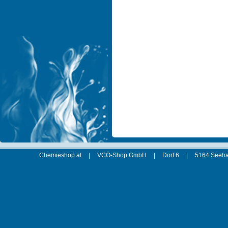
Chemieshop.at
|
VCÖ-Shop GmbH
|
Dorf 6
|
5164 Seeha
xt:Commerce 4.2.00